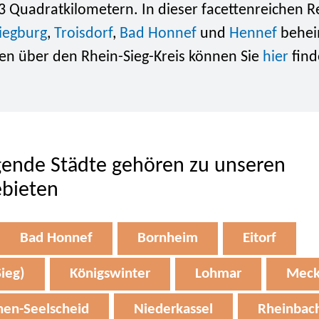
3 Quadratkilometern. In dieser facettenreichen R
iegburg
,
Troisdorf
,
Bad Honnef
und
Hennef
behei
en über den Rhein-Sieg-Kreis können Sie
hier
find
gende Städte gehören zu unseren
ebieten
Bad Honnef
Bornheim
Eitorf
ieg)
Königswinter
Lohmar
Meck
hen-Seelscheid
Niederkassel
Rheinbac