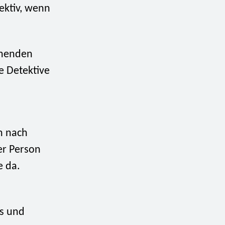
tektiv, wenn
lühenden
e Detektive
n nach
er Person
e da.
is und