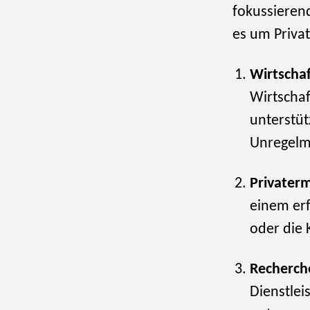
fokussierend
es um Priva
Wirtschaf
Wirtschaf
unterstü
Unregelm
Privaterm
einem erf
oder die 
Recherch
Dienstlei