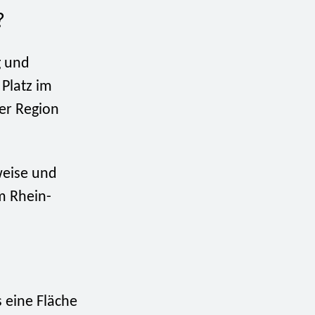
?
g und
 Platz im
er Region
weise und
m Rhein-
s eine Fläche