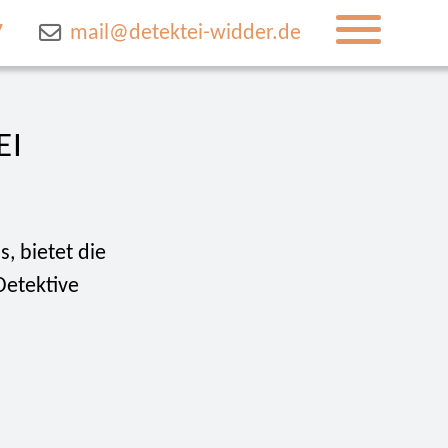
7
mail@detektei-widder.de
EI
, bietet die
Detektive