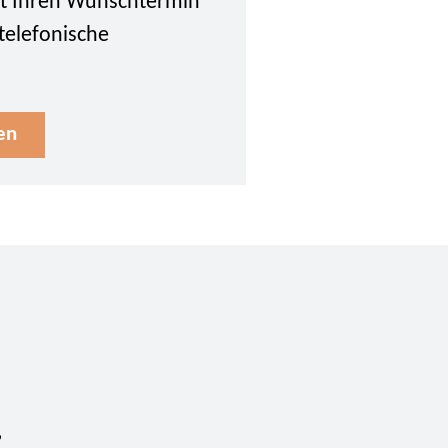
tzt Ihren Wunschtermin
 telefonische
en
E
,