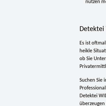
nutzen m
Detektei
Es ist oftma
heikle Situa
ob Sie Unte
Privatermitt
Suchen Sie i
Professional
Detektei WI
überzeugen S