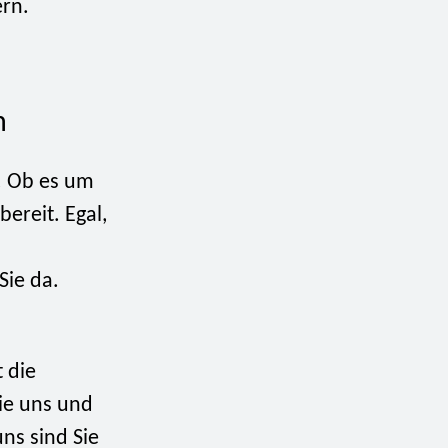
rn.
n
n. Ob es um
ereit. Egal,
Sie da.
t die
ie uns und
ns sind Sie