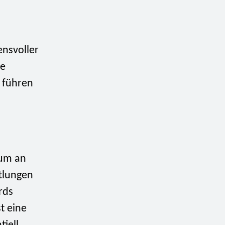
ensvoller
ie
e führen
rum an
tlungen
rds
t eine