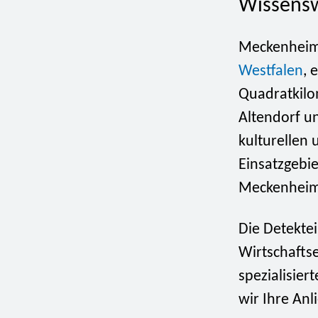
Wissens
Meckenheim,
Westfalen
, 
Quadratkilo
Altendorf un
kulturellen 
Einsatzgebi
Meckenheim
Die Detekte
Wirtschafts
spezialisie
wir Ihre Anl