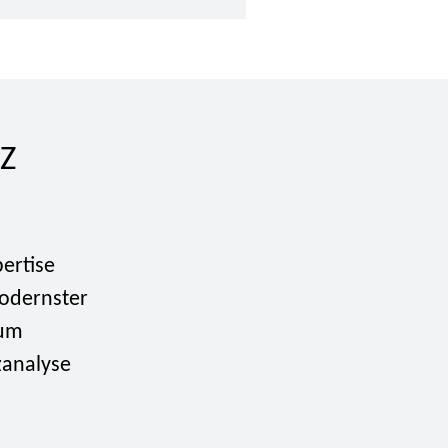
Z
ertise
modernster
 um
zanalyse