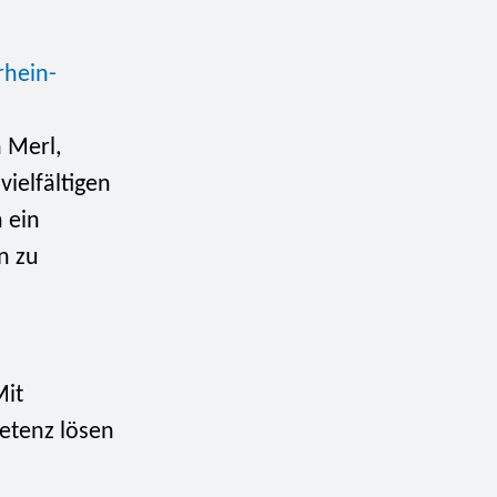
rhein-
 Merl,
vielfältigen
 ein
n zu
Mit
etenz lösen