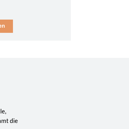
en
le,
mmt die