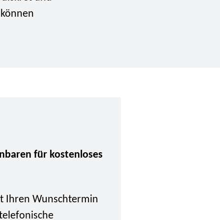
n können
inbaren für kostenloses
tzt Ihren Wunschtermin
 telefonische