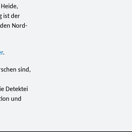
 Heide,
 ist der
 den Nord-
er
.
schen sind,
ie Detektei
tion und