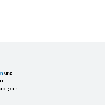
in
und
rn.
nnung und