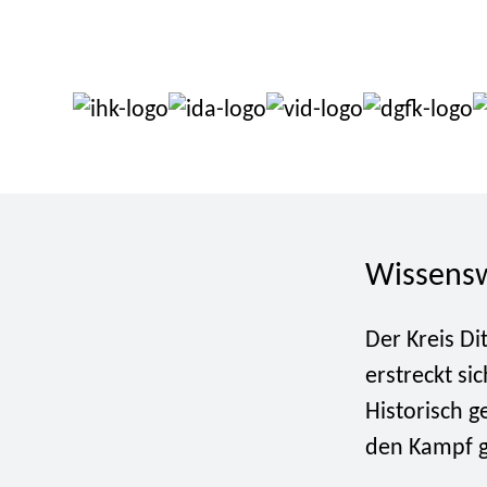
Wissensw
Der Kreis D
erstreckt si
Historisch 
den Kampf g