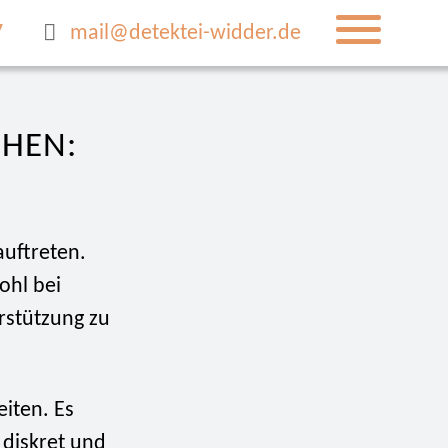
7
mail@detektei-widder.de
CHEN:
auftreten.
ohl bei
rstützung zu
eiten. Es
 diskret und