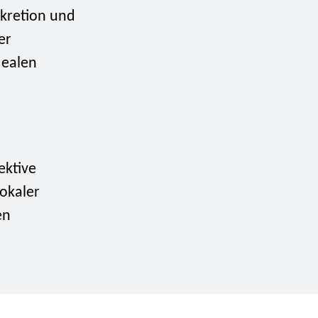
skretion und
er
dealen
ektive
lokaler
en