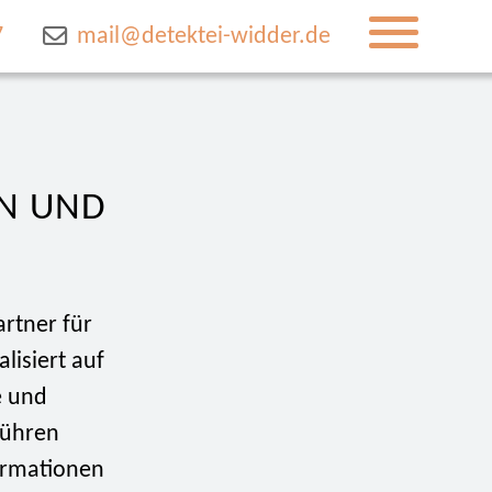
7
mail@detektei-widder.de
EN UND
rtner für
lisiert auf
e und
führen
ormationen