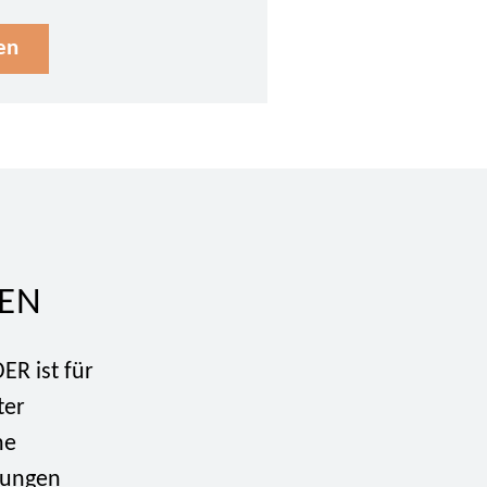
en
EN
ER ist für
ter
he
rungen