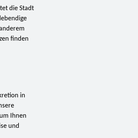
et die Stadt
 lebendige
r anderem
zen finden
retion in
nsere
 um Ihnen
ise und