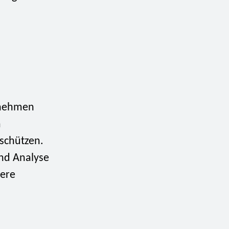
ernehmen
m
 schützen.
und Analyse
sere