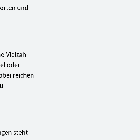
worten und
ne Vielzahl
sel oder
abei reichen
zu
ngen steht