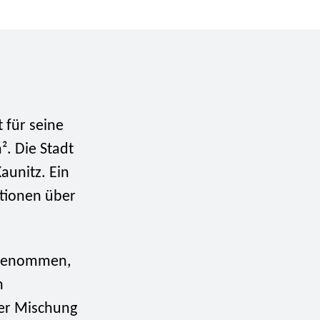
t für seine
². Die Stadt
aunitz. Ein
ationen über
ingenommen,
n
ner Mischung