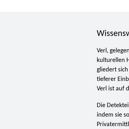
Wissensw
Verl, geleg
kulturellen 
gliedert sic
tieferer Ein
Verl ist auf 
Die Detekte
indem sie so
Privatermitt