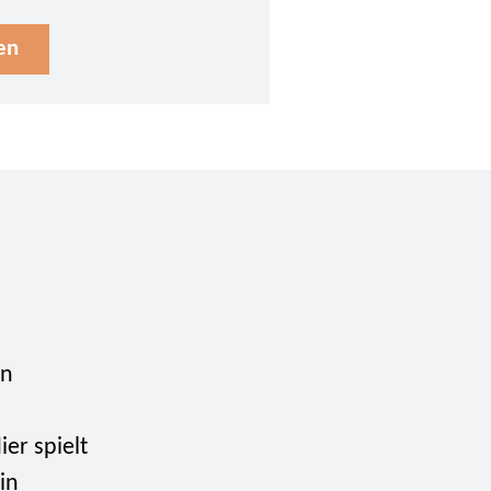
en
en
er spielt
in