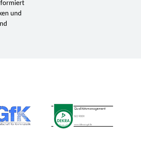
nformiert
iken und
und