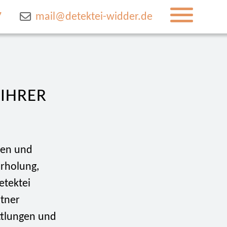
7
mail@detektei-widder.de
 IHRER
den und
rholung,
etektei
rtner
ttlungen und