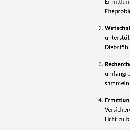
Ermittlun
Eheproble
Wirtschaf
unterstüt
Diebstähl
Recherch
umfangre
sammeln u
Ermittlun
Versicher
Licht zu 