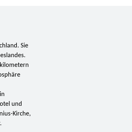
chland. Sie
deslandes.
tkilometern
mosphäre
in
otel und
nius-Kirche,
.