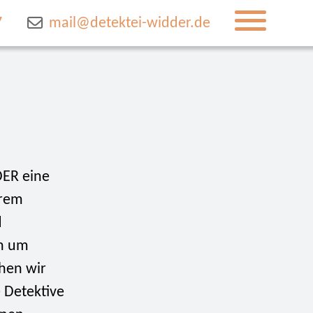
7
mail@detektei-widder.de
DER eine
erem
d
ch um
hen wir
 Detektive