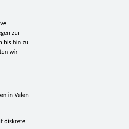
ive
egen zur
 bis hin zu
ten wir
en in Velen
f diskrete