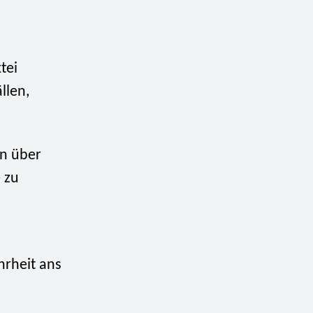
tei
llen,
n über
 zu
hrheit ans