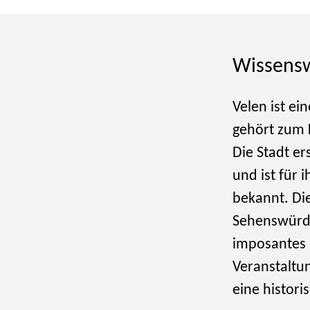
Wissensw
Velen ist ei
gehört zum K
Die Stadt er
und ist für 
bekannt. Die
Sehenswürdig
imposantes 
Veranstaltun
eine histori