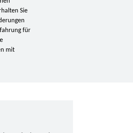
hnen
rhalten Sie
rderungen
rfahrung für
re
en mit