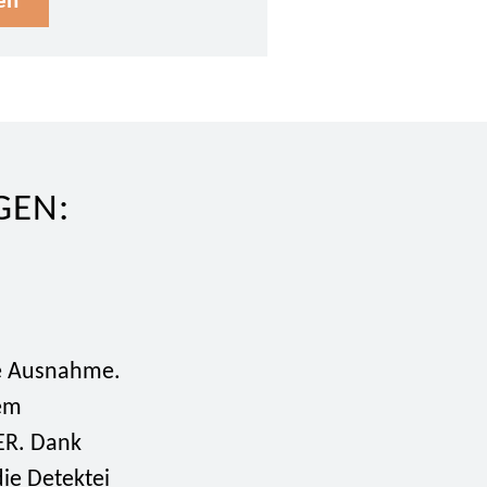
en
GEN:
ne Ausnahme.
em
DER. Dank
die Detektei