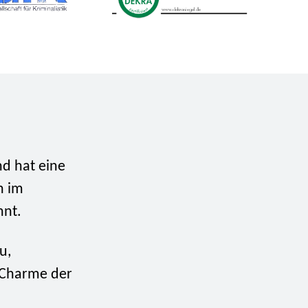
d hat eine
h im
nnt.
u,
m Charme der