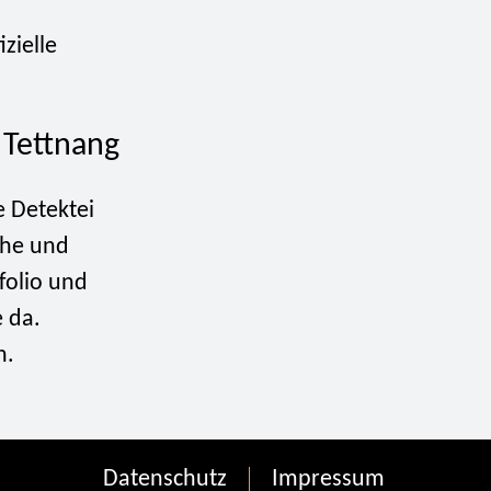
zielle
 Tettnang
e Detektei
che und
folio und
e da.
n.
Datenschutz
Impressum