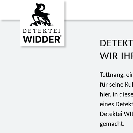
DETEK
WIR IH
Tettnang, e
für seine Ku
hier, in die
eines Detekt
Detektei WI
gemacht.