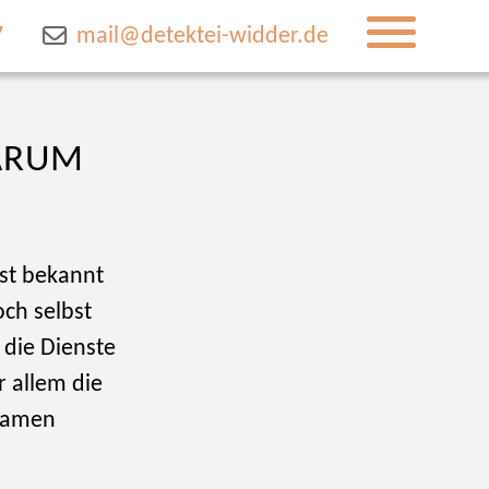
7
mail@detektei-widder.de
WARUM
ist bekannt
ch selbst
n die Dienste
r allem die
 Namen