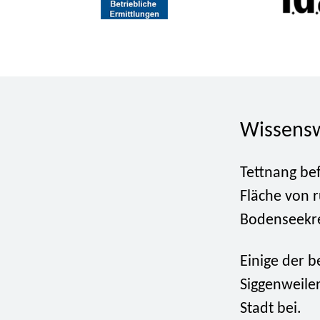
Wissensw
Tettnang be
Fläche von r
Bodenseekre
Einige der b
Siggenweiler
Stadt bei.