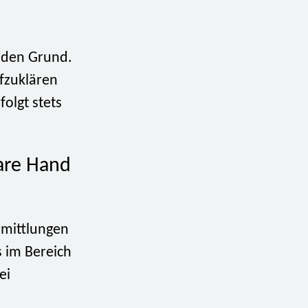
f den Grund.
fzuklären
olgt stets
bare Hand
rmittlungen
s im Bereich
ei