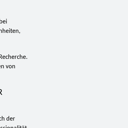
bei
nheiten,
e Recherche.
en von
R
ch der