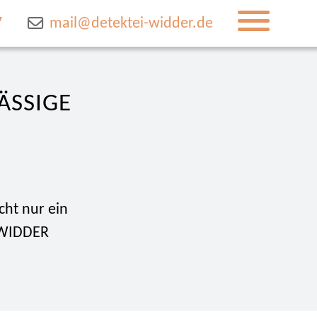
7
mail@detektei-widder.de
ÄSSIGE
cht nur ein
i WIDDER