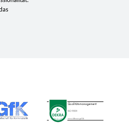
sionalität.
 das