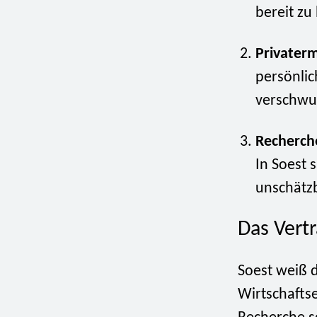
bereit zu
Privaterm
persönlic
verschwu
Recherch
In Soest 
unschätz
Das Vert
Soest weiß d
Wirtschaftse