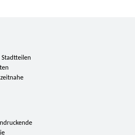
Stadtteilen
sten
 zeitnahe
eindruckende
ie