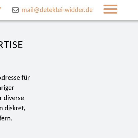
7
mail@detektei-widder.de
RTISE
Adresse für
hriger
r diverse
 diskret,
fern.