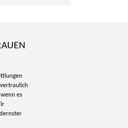
TRAUEN
ittlungen
vertraulich
, wenn es
ir
odernster