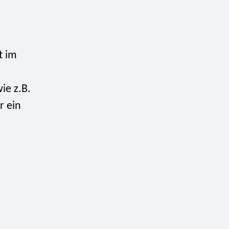
t im
ie z.B.
r ein