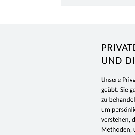
PRIVAT
UND D
Unsere Priva
geübt. Sie g
zu behandeln
um persönli
verstehen, d
Methoden, u