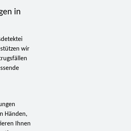
gen in
sdetektei
stützen wir
rugsfällen
assende
lungen
ten Händen,
tieren Ihnen