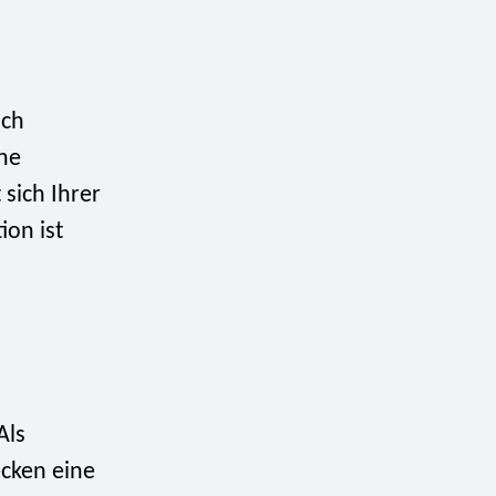
uch
che
 sich Ihrer
ion ist
Als
ecken eine