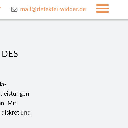
7
mail@detektei-widder.de
 DES
da-
tleistungen
en. Mit
 diskret und