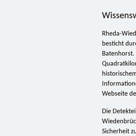
Wissens
Rheda-Wied
besticht du
Batenhorst. 
Quadratkilom
historische
Informatione
Webseite de
Die Detekte
Wiedenbrück
Sicherheit z