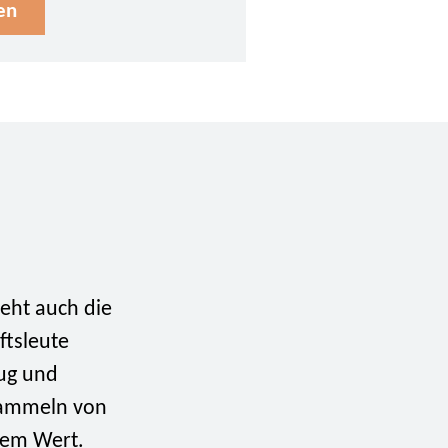
en
eht auch die
ftsleute
rug und
 Sammeln von
rem Wert.