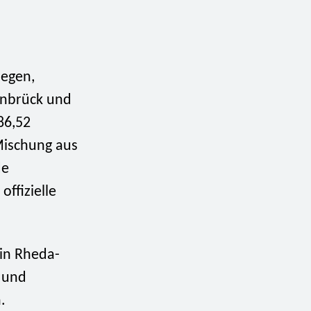
egen,
enbrück und
86,52
Mischung aus
de
ffizielle
 in Rheda-
t und
.