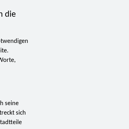
n die
notwendigen
ite.
 Worte,
ch seine
treckt sich
tadtteile