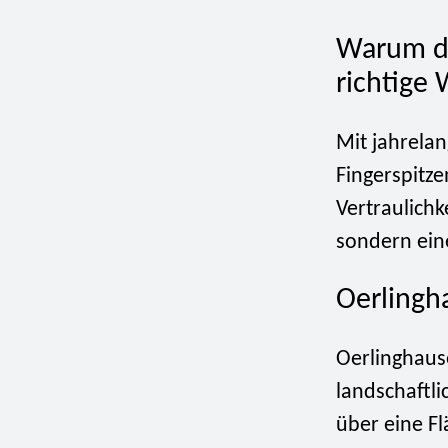
Warum di
richtige 
Mit jahrela
Fingerspitze
Vertraulichk
sondern eine
Oerlingh
Oerlinghaus
landschaftli
über eine Fl