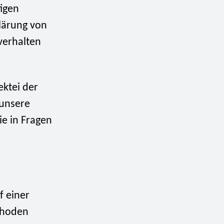
tigen
lärung von
verhalten
ektei der
 unsere
ie in Fragen
f einer
thoden