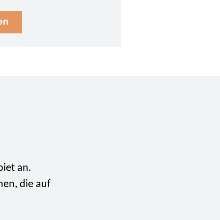
en
biet an.
nen, die auf