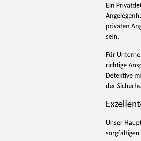
Ein Privatde
Angelegenhe
privaten An
sein.
Für Unterne
richtige An
Detektive mi
der Sicherhe
Exzellen
Unser Haupt
sorgfältige