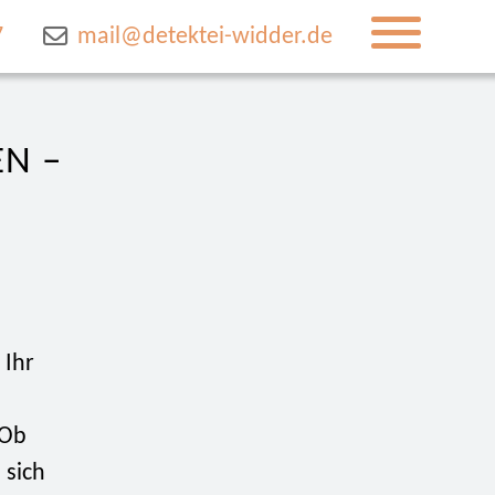
7
mail@detektei-widder.de
EN –
 Ihr
 Ob
 sich