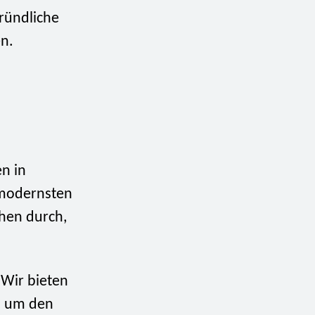
gründliche
en.
en in
 modernsten
hen durch,
 Wir bieten
n, um den