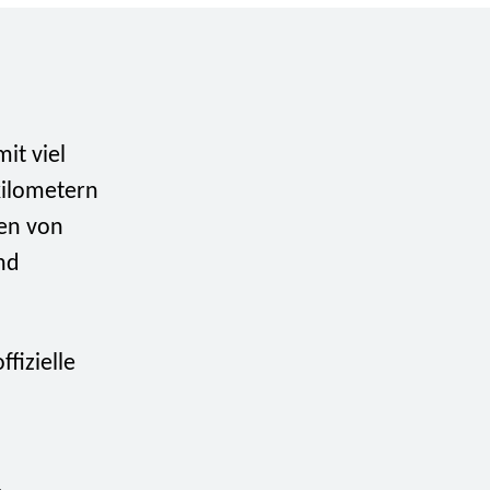
mit viel
kilometern
len von
nd
fizielle