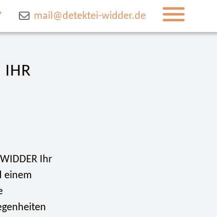
7
mail@detektei-widder.de
 IHR
i WIDDER Ihr
d einem
e
legenheiten