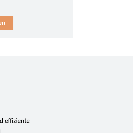
en
d effiziente
u