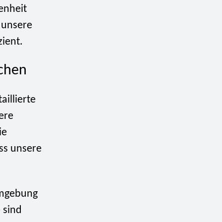
enheit
n unsere
zient.
rchen
illierte
ere
ie
ass unsere
Umgebung
 sind