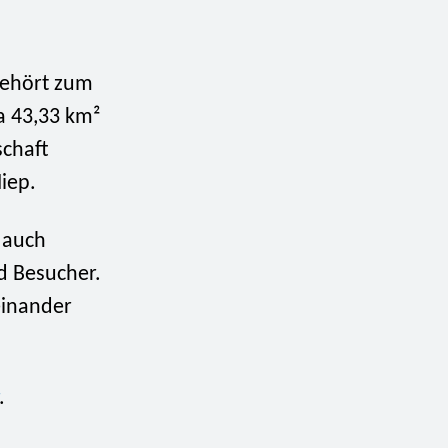
ehört zum
wa 43,33 km²
schaft
iep.
t auch
d Besucher.
einander
.