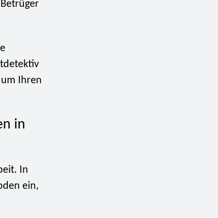
Betrüger
re
tdetektiv
 um Ihren
en in
eit. In
oden ein,