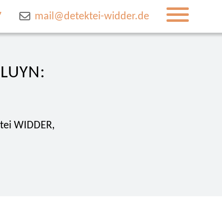
7
mail@detektei-widder.de
VLUYN:
ktei WIDDER,