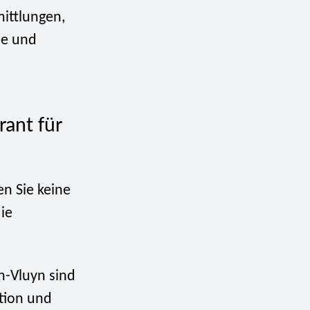
ittlungen,
se und
rant für
en Sie keine
ie
en-Vluyn sind
etion und