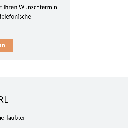
tzt Ihren Wunschtermin
 telefonische
en
RL
nerlaubter