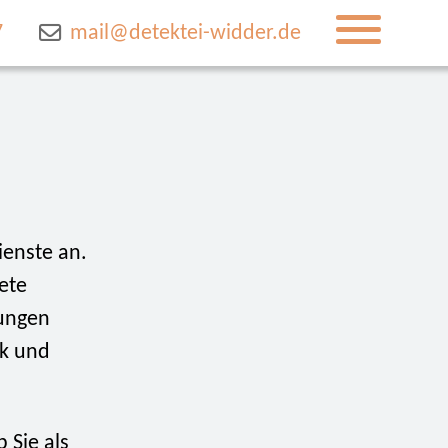
7
mail@detektei-widder.de
ienste an.
ete
lungen
rk und
 Sie als