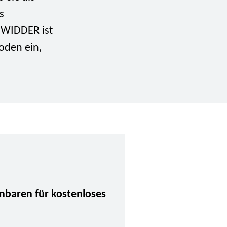
s
i WIDDER ist
oden ein,
inbaren für kostenloses