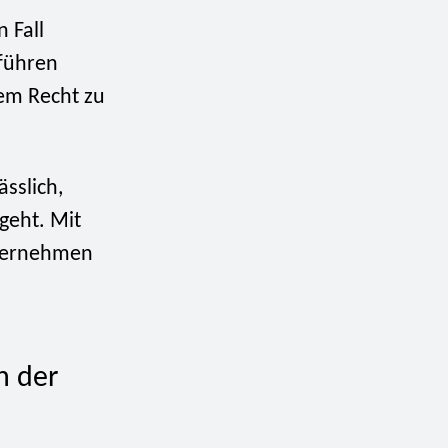
 Fall
 führen
em Recht zu
ässlich,
geht. Mit
nternehmen
n der