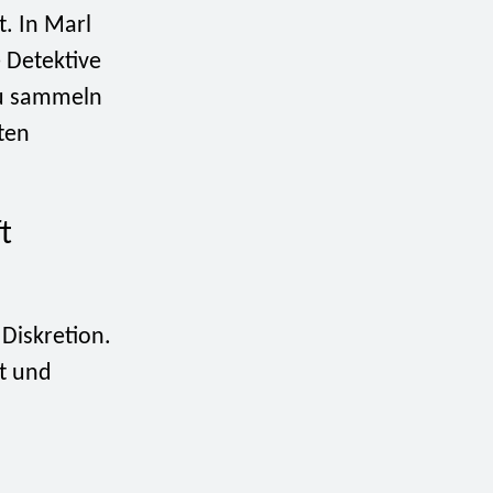
. In Marl
e Detektive
zu sammeln
ten
t
 Diskretion.
t und