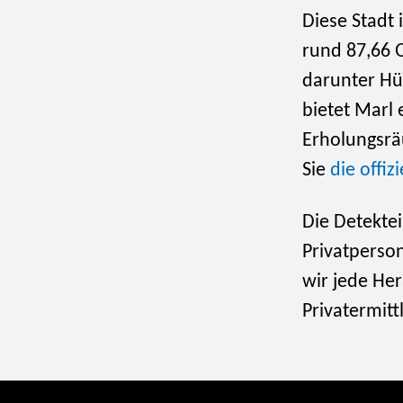
Diese Stadt 
rund 87,66 Q
darunter Hül
bietet Marl
Erholungsrä
Sie
die offiz
Die Detektei
Privatperso
wir jede He
Privatermitt