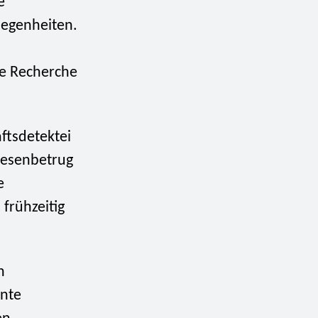
e
legenheiten.
de Recherche
ftsdetektei
pesenbetrug
e
 frühzeitig
n
ante