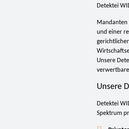
Detektei WI
Mandanten p
und einer r
gerichtliche
Wirtschafts
Unsere Detek
verwertbare 
Unsere D
Detektei WI
Spektrum pr