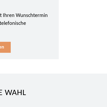
tzt Ihren Wunschtermin
 telefonische
en
E WAHL