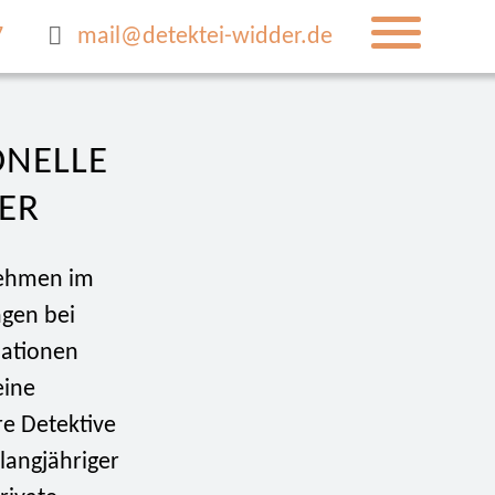
7
mail@detektei-widder.de
ONELLE
ER
nehmen im
ngen bei
mationen
eine
re Detektive
langjähriger