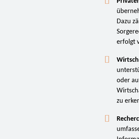
Private
überneh
Dazu zä
Sorgere
erfolgt 
Wirtsch
unterst
oder au
Wirtscha
zu erke
Recherc
umfasse