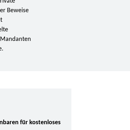
rivate
ger Beweise
t
elte
en Mandanten
e.
inbaren für kostenloses