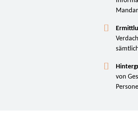
Informa
Mandant
Ermittl
Verdach
sämtlic
Hinterg
von Ges
Persone