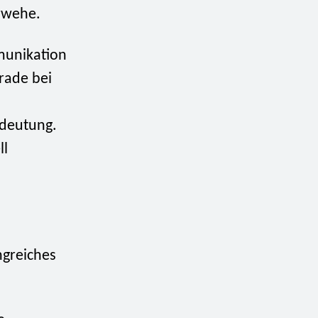
rwehe.
munikation
rade bei
edeutung.
ll
greiches