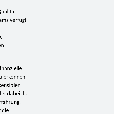
ualität,
eams verfügt
ne
en
inanzielle
zu erkennen.
sensiblen
det dabei die
rfahrung,
 die