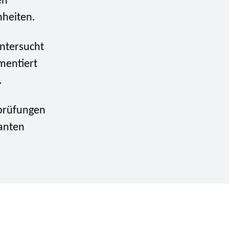
en
nheiten.
ntersucht
mentiert
.
prüfungen
anten