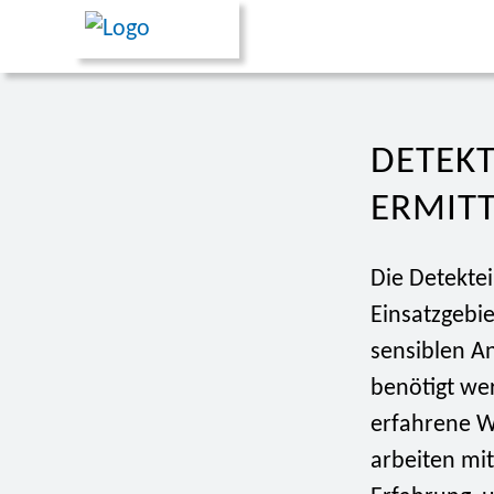
DETEKT
ERMITT
Die Detekte
Einsatzgebi
sensiblen A
benötigt wer
erfahrene W
arbeiten mi