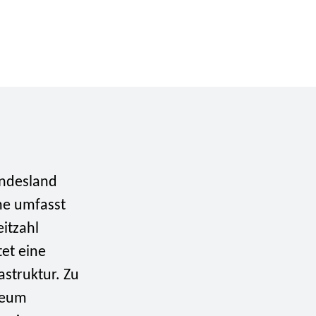
undesland
he umfasst
itzahl
et eine
struktur. Zu
seum