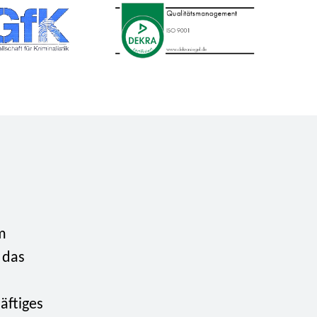
m
 das
äftiges