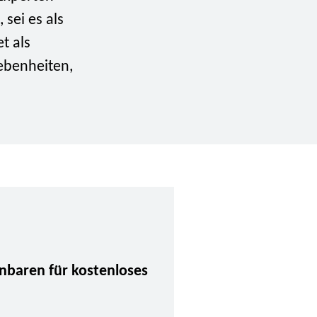
sei es als
t als
ebenheiten,
inbaren für kostenloses