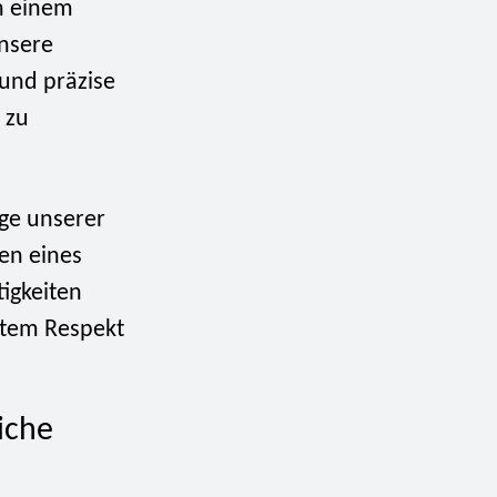
h einem
unsere
 und präzise
 zu
ge unserer
en eines
tigkeiten
ßtem Respekt
iche