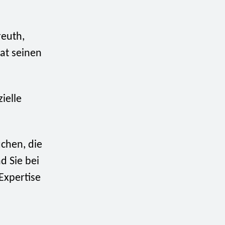
reuth,
hat seinen
ielle
chen, die
nd Sie bei
Expertise