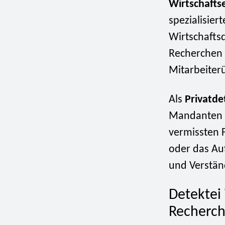
Wirtschafts
spezialisie
Wirtschafts
Recherchen 
Mitarbeiter
Als
Privatde
Mandanten i
vermissten F
oder das Au
und Verstän
Detektei 
Recherch