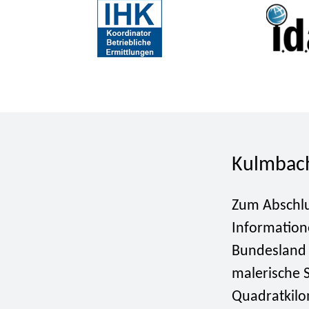
Kulmbach
Zum Abschlu
Information
Bundeslan
malerische S
Quadratkilo