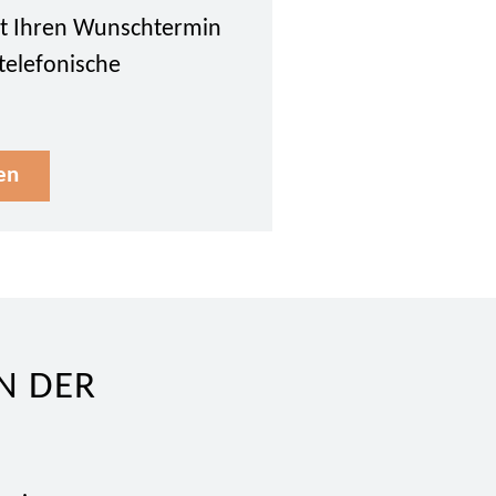
tzt Ihren Wunschtermin
 telefonische
en
N DER