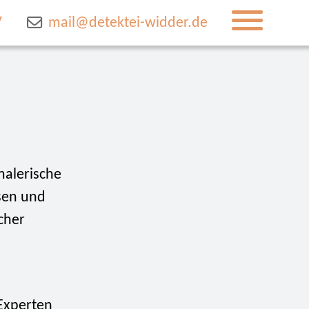
7
mail@detektei-widder.de
malerische
ssen und
cher
 Experten