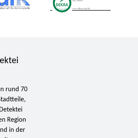
tektei
on rund 70
tadtteile,
 Detektei
ten Region
ind in der