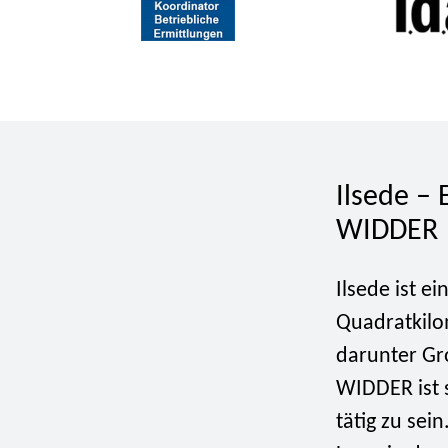
Ilsede – 
WIDDER
Ilsede ist e
Quadratkilom
darunter Gro
WIDDER ist s
tätig zu sei