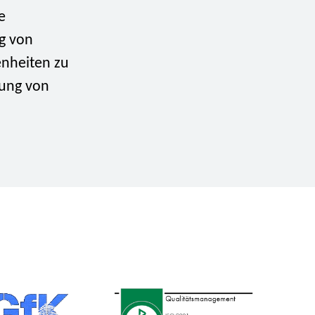
e
ng von
enheiten zu
tung von