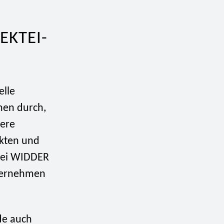
EKTEI-
elle
chen durch,
sere
ikten und
ktei WIDDER
nternehmen
de auch