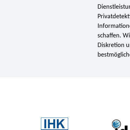
Dienstleistu
Privatdetekt
Informatione
schaffen. W
Diskretion u
bestmögliche