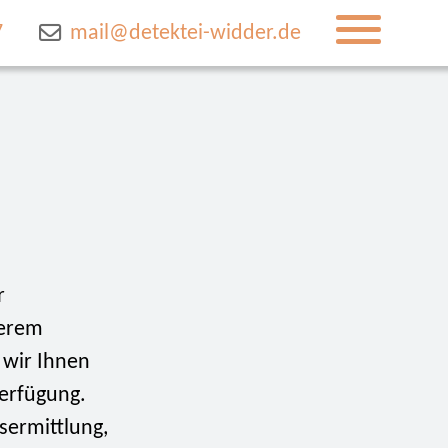
7
mail@detektei-widder.de
r
serem
 wir Ihnen
Verfügung.
sermittlung,