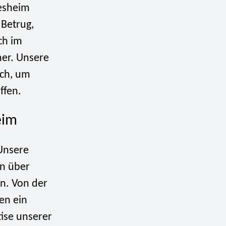
desheim
 Betrug,
ch im
ner. Unsere
rch, um
ffen.
eim
 Unsere
en über
en. Von der
en ein
ise unserer