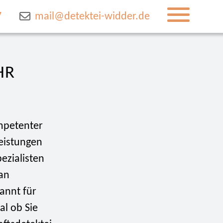
7
mail@detektei-widder.de
HR
mpetenter
eistungen
ezialisten
 an
annt für
al ob Sie