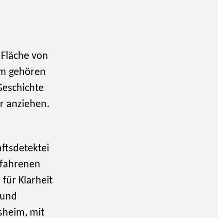
r Fläche von
im gehören
Geschichte
er anziehen.
aftsdetektei
rfahrenen
für Klarheit
 und
sheim, mit