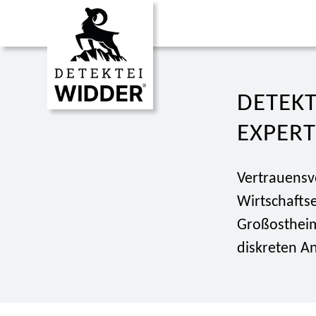
DETEKT
XPERTE
Vertrauensv
Wirtschafts
Großostheim
diskreten An