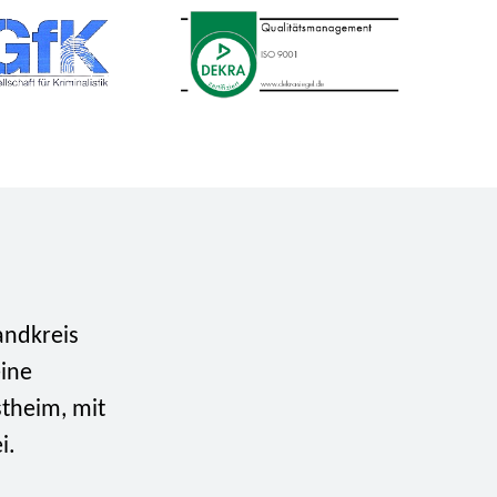
Landkreis
eine
stheim, mit
i.