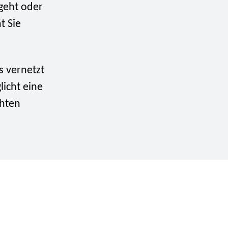
geht oder
t Sie
 vernetzt
icht eine
chten