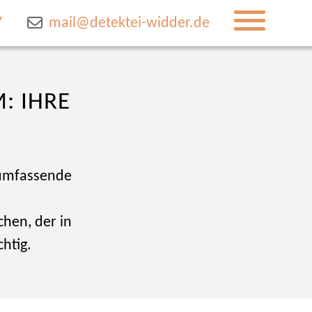
7
mail@detektei-widder.de
IHRE E
 umfassende
chen, der in
chtig.