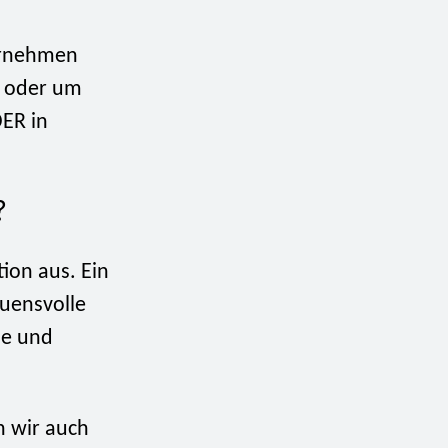
ternehmen
t oder um
DER in
?
tion aus. Ein
auensvolle
he und
n wir auch