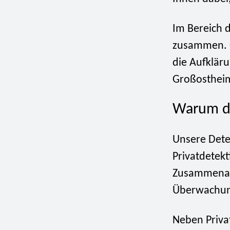
Im Bereich 
zusammen. O
die Aufkläru
Großostheim
Warum di
Unsere Detek
Privatdetek
Zusammenarb
Überwachung
Neben Priva