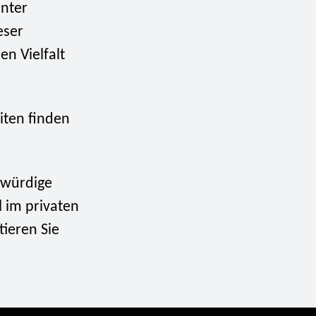
unter
eser
en Vielfalt
ten finden
swürdige
l im privaten
tieren Sie