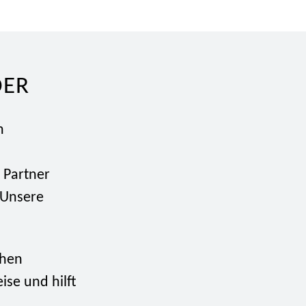
DER
n
 Partner
 Unsere
chen
ise und hilft