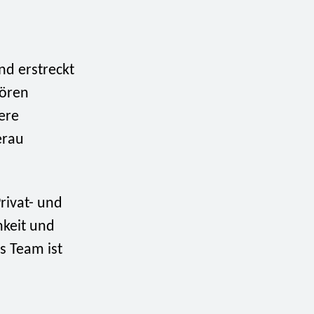
d erstreckt
hören
ere
erau
rivat- und
hkeit und
s Team ist