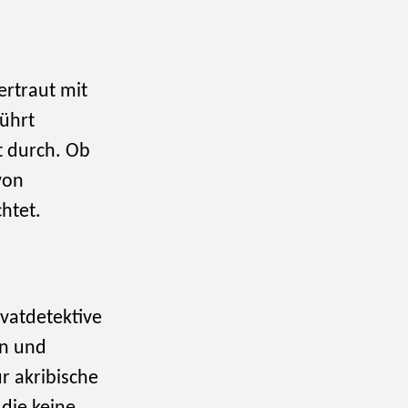
ertraut mit
führt
t durch. Ob
von
chtet.
vatdetektive
en und
 akribische