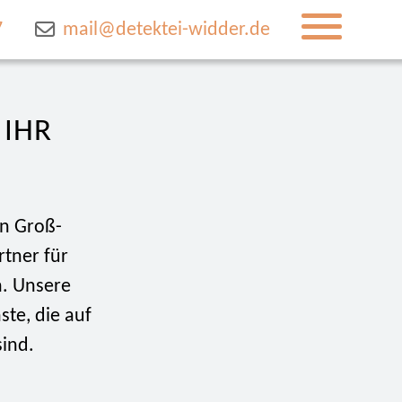
7
mail@detektei-widder.de
HR D
in Groß-
tner für
n. Unsere
te, die auf
sind.