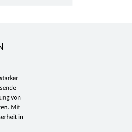
N
starker
assende
rung von
ten. Mit
erheit in