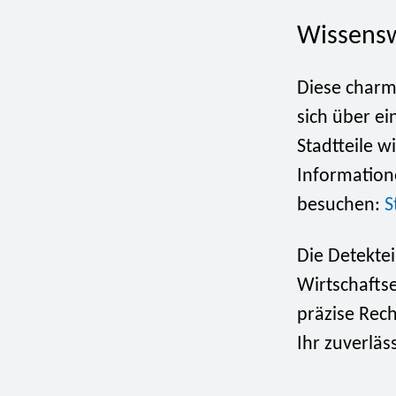
Wissensw
Diese charm
sich über e
Stadtteile w
Information
besuchen:
S
Die Detektei
Wirtschaftse
präzise Rec
Ihr zuverläs