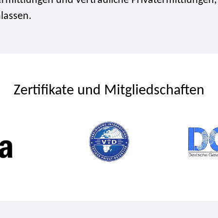
rmittlungen und vertrauliche Privatermittlungen,
lassen.
Zertifikate und Mitgliedschaften