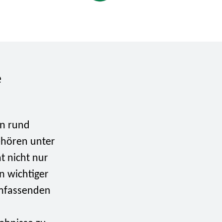
e
on rund
ehören unter
t nicht nur
n wichtiger
umfassenden