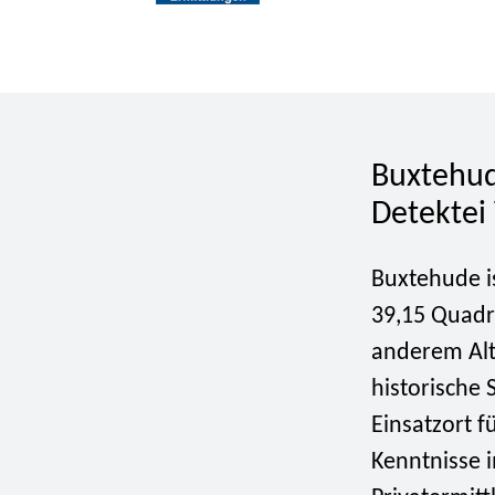
Buxtehud
Detekte
Buxtehude is
39,15 Quadr
anderem Alt
historische 
Einsatzort 
Kenntnisse 