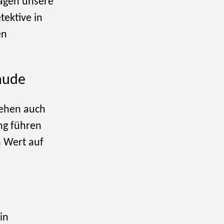
agen unsere
tektive in
en
ehude
stehen auch
ng führen
n Wert auf
in