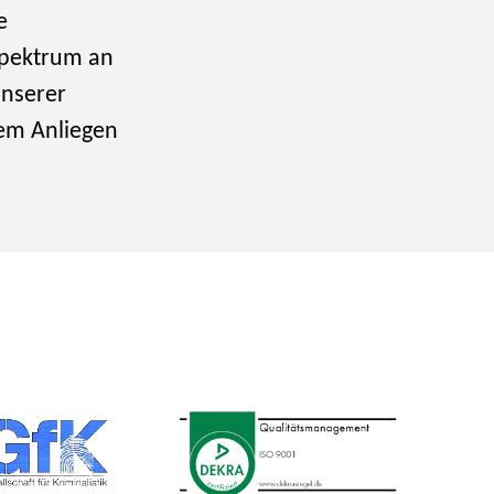
e
Spektrum an
unserer
rem Anliegen