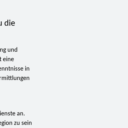
 die
ung und
t eine
nntnisse in
Ermittlungen
ienste an.
egion zu sein