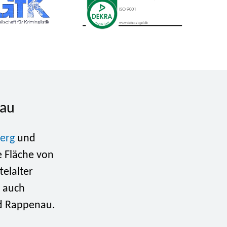
nau
erg
und
e Fläche von
telalter
n auch
d Rappenau.