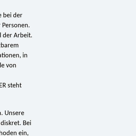
e bei der
r Personen.
l der Arbeit.
tzbarem
ationen, in
le von
ER steht
h. Unsere
iskret. Bei
hoden ein,