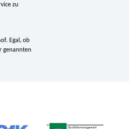
vice zu
,
of. Egal, ob
er genannten