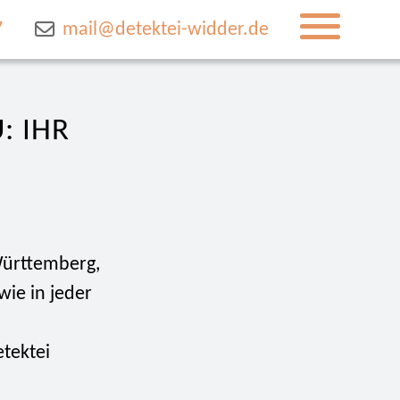
7
mail@detektei-widder.de
: IHR
Württemberg,
wie in jeder
etektei