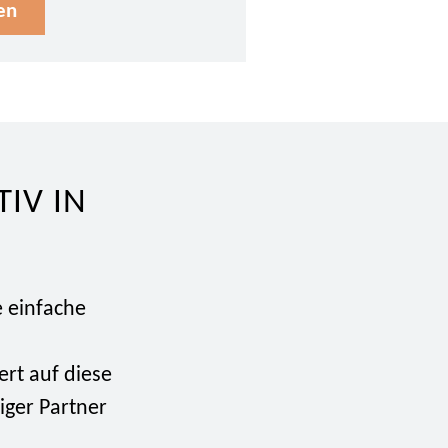
en
IV IN
e einfache
n
ert auf diese
iger Partner