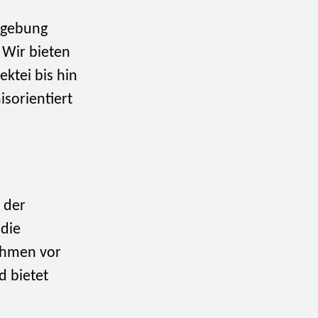
mgebung
 Wir bieten
ktei bis hin
isorientiert
 der
 die
ehmen vor
d bietet