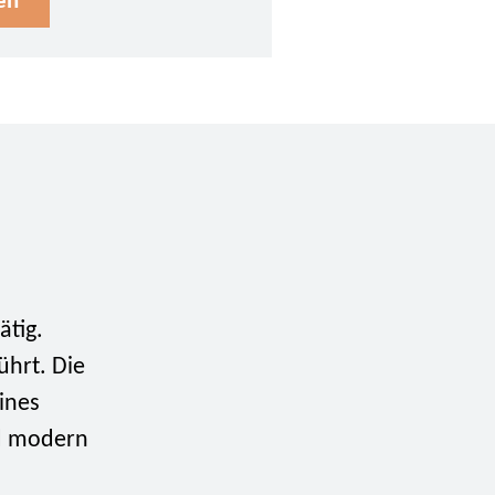
en
ätig.
ührt. Die
eines
nd modern