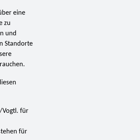
 über eine
e zu
ün und
n Standorte
nsere
brauchen.
diesen
/Vogtl. für
stehen für