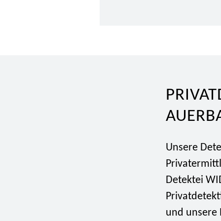
PRIVAT
AUERB
Unsere Detek
Privatermitt
Detektei WID
Privatdetek
und unsere 