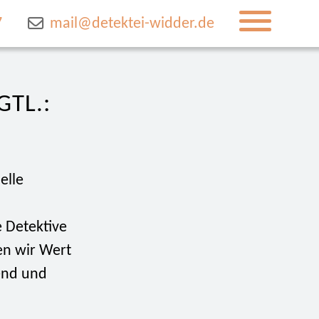
7
mail@detektei-widder.de
TL.:
elle
e Detektive
gen wir Wert
end und