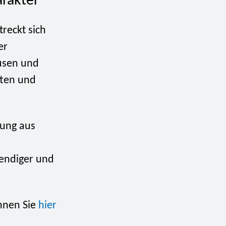
arakter
reckt sich
er
usen und
ften und
hung aus
bendiger und
nnen Sie
hier