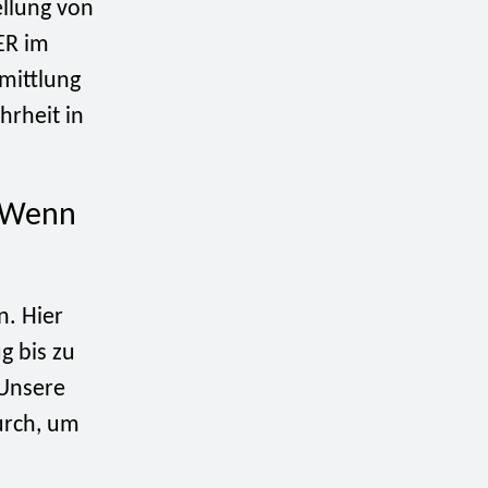
ellung von
ER im
mittlung
hrheit in
: Wenn
n. Hier
g bis zu
 Unsere
durch, um