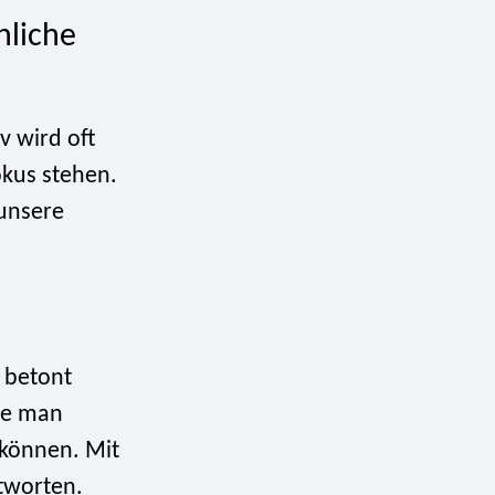
nliche
v wird oft
kus stehen.
 unsere
 betont
ie man
 können. Mit
tworten.