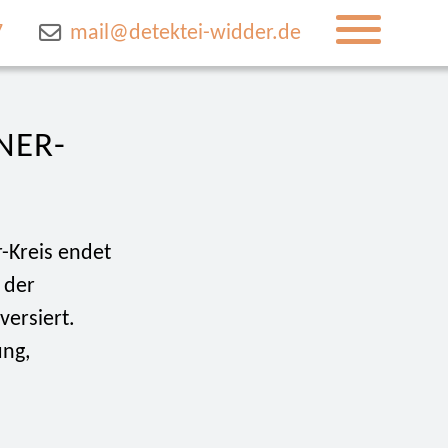
7
mail@detektei-widder.de
ER-K
-Kreis endet
 der
versiert.
ung,