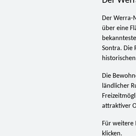
Der Werr
Der Werra-M
über eine F
bekannteste
Sontra. Die 
historischen
Die Bewohne
ländlicher R
Freizeitmögl
attraktiver
Für weitere
klicken.