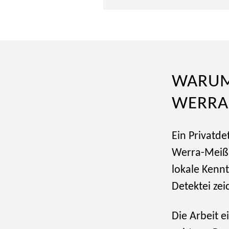
WARUM 
WERRA-
Ein Privatd
Werra-Meißn
lokale Kennt
Detektei zei
Die Arbeit 