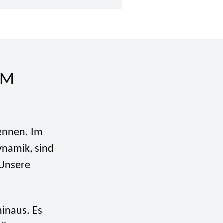
IM
kennen. Im
ynamik, sind
 Unsere
hinaus. Es