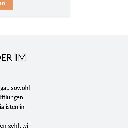
en
DER IM
ngau sowohl
ittlungen
alisten in
en geht, wir