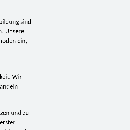
bildung sind
ln. Unsere
hoden ein,
keit. Wir
handeln
tzen und zu
erster