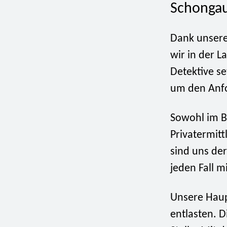
Schonga
Dank unsere
wir in der L
Detektive s
um den Anfo
Sowohl im Be
Privatermitt
sind uns de
jeden Fall m
Unsere Haupt
entlasten. D