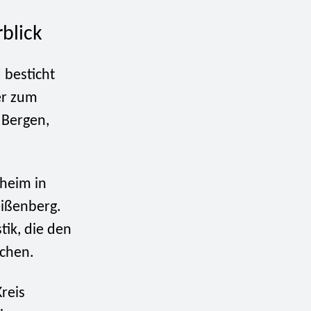
blick
 besticht
er zum
 Bergen,
lheim in
eißenberg.
tik, die den
achen.
reis