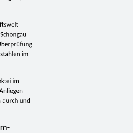
ftswelt
m-Schongau
 Überprüfung
bstählen im
ektei im
 Anliegen
n durch und
im-