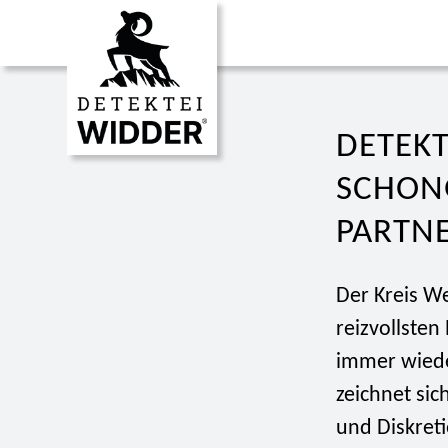
DETEKT
SCHON
PARTN
Der Kreis We
reizvollste
immer wiede
zeichnet si
und Diskreti