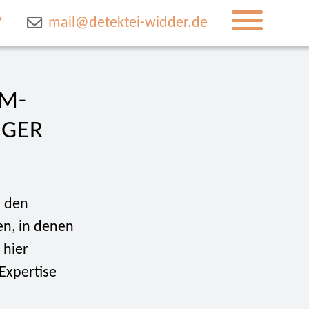
7
mail@detektei-widder.de
IM-
IGER
u den
en, in denen
 hier
Expertise