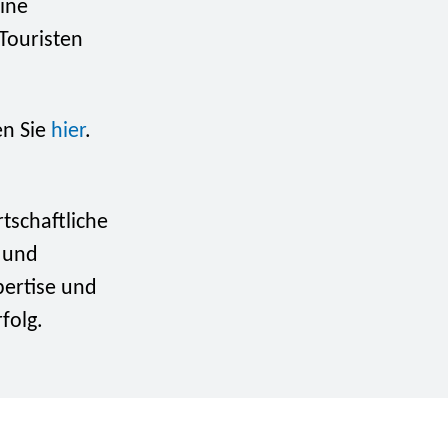
ine
Touristen
en Sie
hier
.
rtschaftliche
a und
pertise und
folg.