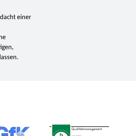
rdacht einer
ine
igen,
lassen.