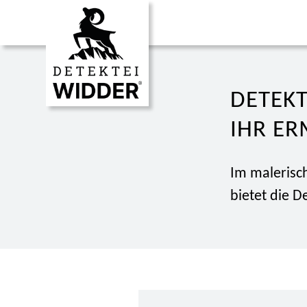
DETEKT
IHR ER
Im malerisc
bietet die D