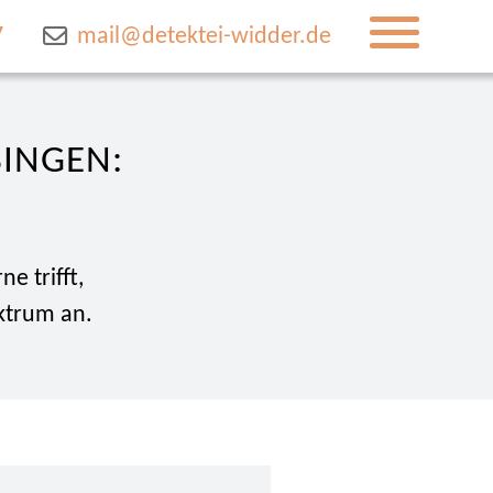
7
mail@detektei-widder.de
BINGEN:
e trifft,
ektrum an.