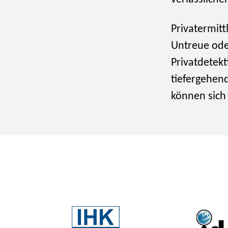
Privatermit
Untreue ode
Privatdetek
tiefergehen
können sich 