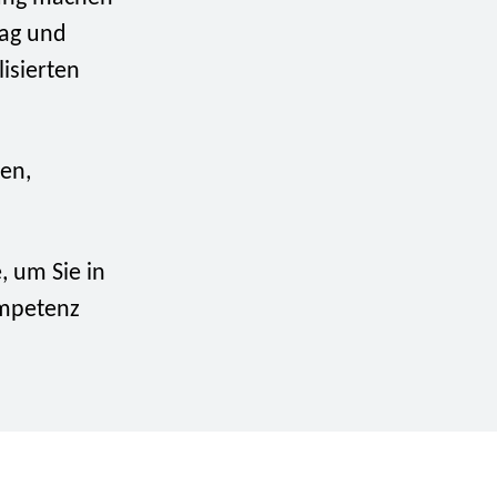
tag und
isierten
en,
, um Sie in
ompetenz