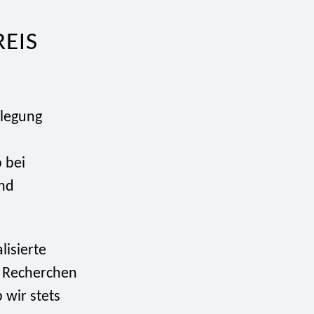
EIS
rlegung
 bei
und
lisierte
e Recherchen
 wir stets