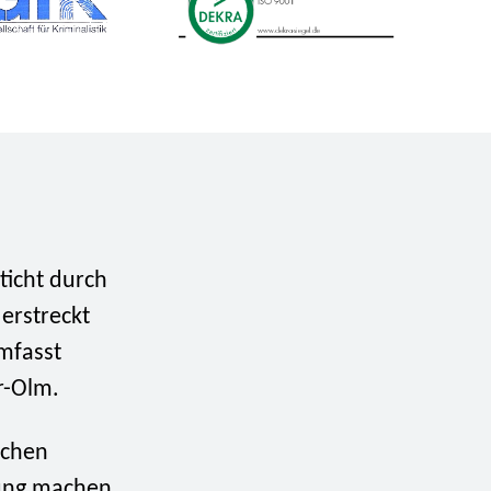
ticht durch
 erstreckt
mfasst
r-Olm.
schen
tung machen