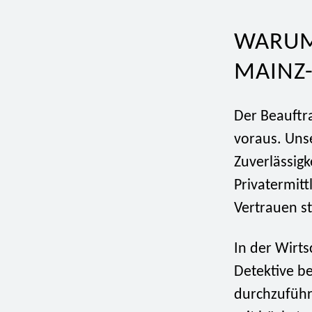
WARUM 
MAINZ
Der Beauftra
voraus. Unse
Zuverlässigk
Privatermit
Vertrauen st
In der Wirts
Detektive b
durchzuführe