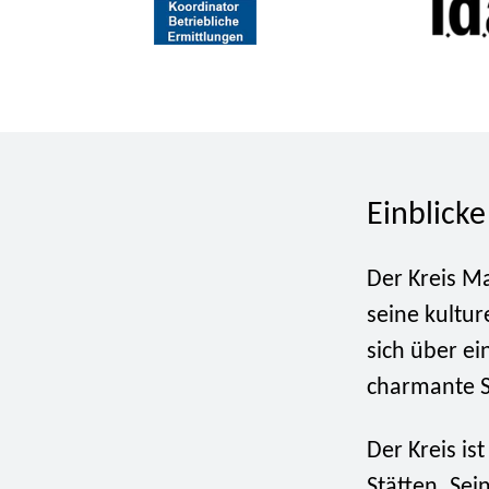
Einblicke
Der Kreis Ma
seine kultur
sich über e
charmante S
Der Kreis is
Stätten. Se