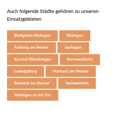
Auch folgende Städte gehören zu unseren
Einsatzgebieten
Bietigheim-Bissingen
Ditzingen
Freiberg am Neckar
Gerlingen
Korntal-Münchingen
Kornwestheim
Ludwigsburg
Marbach am Neckar
Remseck am Neckar
Sachsenheim
Vaihingen an der Enz