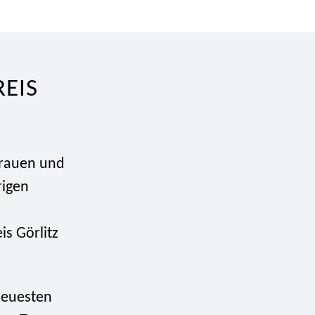
EIS
rtrauen und
rigen
is Görlitz
neuesten