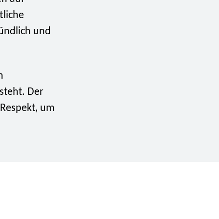
tliche
ründlich und
m
steht. Der
 Respekt, um