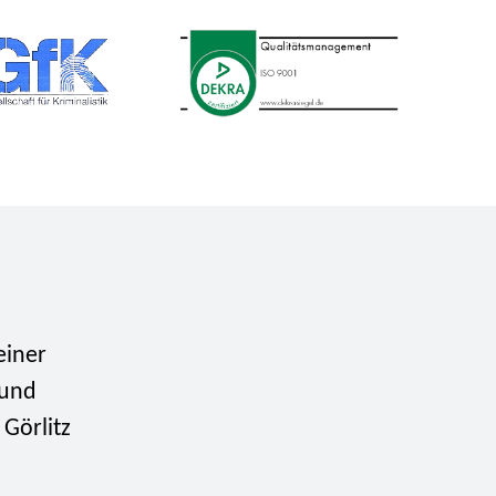
einer
 und
Görlitz