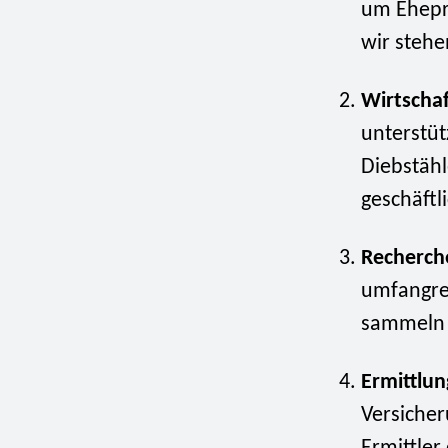
um Ehepr
wir stehe
Wirtschaf
unterstüt
Diebstäh
geschäftl
Recherch
umfangr
sammeln u
Ermittlun
Versicher