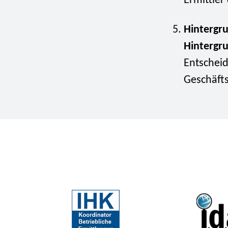
Ermittler
Hintergr
Hintergr
Entschei
Geschäfts