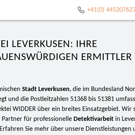
+41(0) 44520762
EI LEVERKUSEN: IHRE
AUENSWÜRDIGEN ERMITTLER
amischen
Stadt Leverkusen
, die im Bundesland No
egt und die Postleitzahlen 51368 bis 51381 umfasst
ektei WIDDER über ein breites Einsatzgebiet. Wir s
r Partner für professionelle
Detektivarbeit
in Leve
rfahren Sie mehr über unsere Dienstleistungen 