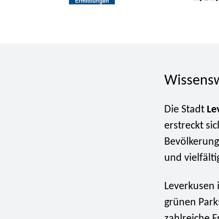
Wissensw
Die Stadt
Le
erstreckt si
Bevölkerung
und vielfälti
Leverkusen i
grünen Parks
zahlreiche F