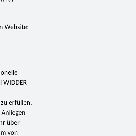
en Website:
onelle
tei WIDDER
zu erfüllen.
 Anliegen
hr über
eam von