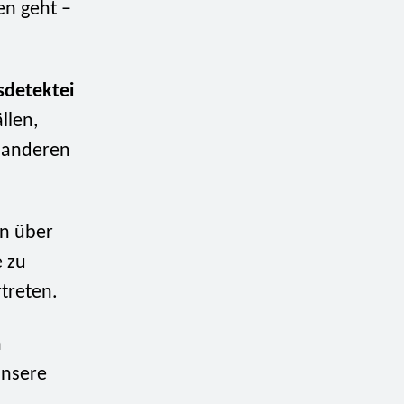
n geht –
sdetektei
llen,
d anderen
en über
e zu
treten.
n
unsere