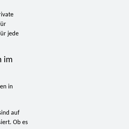
ivate
ür
ür jede
n im
en in
ind auf
iert. Ob es