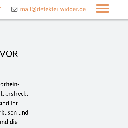
7
mail@detektei-widder.de
 VOR
rdrhein-
, erstreckt
ind Ihr
rkusen und
und die