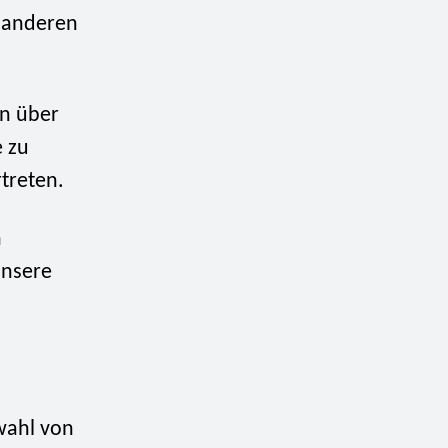
d anderen
en über
e zu
treten.
n
unsere
wahl von