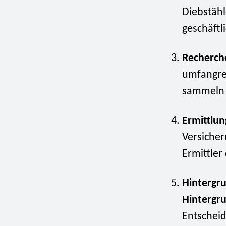
Diebstäh
geschäftl
Recherch
umfangr
sammeln u
Ermittlun
Versicher
Ermittler
Hintergr
Hintergr
Entschei