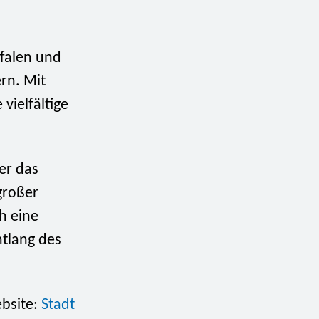
falen und
rn. Mit
vielfältige
er das
großer
ch eine
ntlang des
ebsite:
Stadt