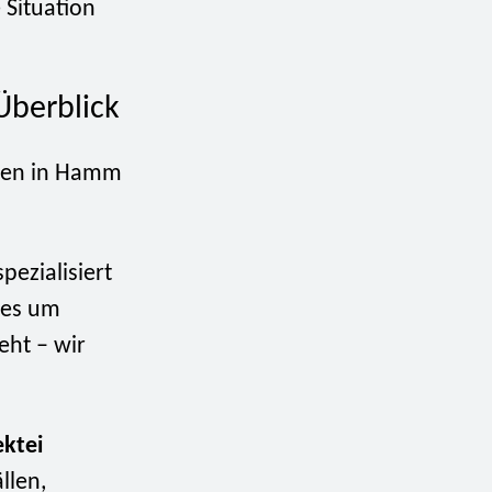
 Situation
Überblick
ngen in Hamm
pezialisiert
 es um
eht – wir
ektei
llen,