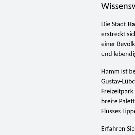
Wissensw
Die Stadt
H
erstreckt si
einer Bevöl
und lebendi
Hamm ist bek
Gustav-Lüb
Freizeitpark
breite Palet
Flusses Lipp
Erfahren Si