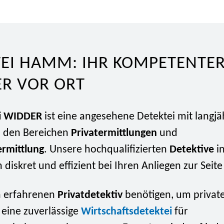
TEI HAMM: IHR KOMPETENTE
ER VOR ORT
i WIDDER
ist eine angesehene Detektei mit langjä
n den Bereichen
Privatermittlungen
und
ermittlung
. Unsere hochqualifizierten
Detektive
i
n diskret und effizient bei Ihren Anliegen zur Seite
n erfahrenen
Privatdetektiv
benötigen, um private
 eine zuverlässige
Wirtschaftsdetektei
für