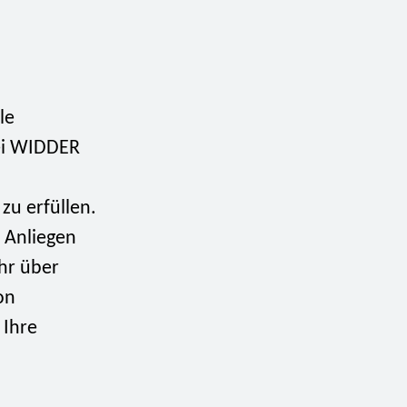
le
tei WIDDER
zu erfüllen.
 Anliegen
hr über
on
 Ihre