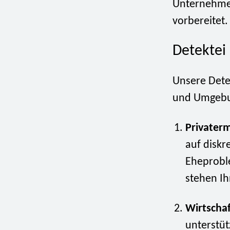
Unternehmen
vorbereitet.
Detektei
Unsere Dete
und Umgeb
Privater
auf diskr
Eheprobl
stehen Ih
Wirtscha
unterstüt