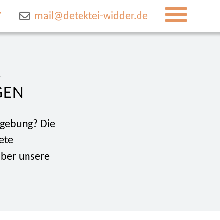
7
mail@detektei-widder.de
R
GEN
gebung? Die
ete
über unsere