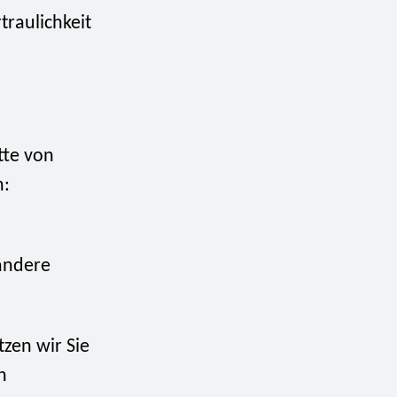
traulichkeit
tte von
n:
andere
tzen wir Sie
n