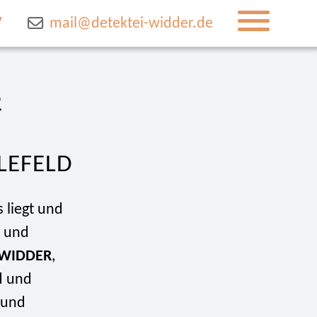
7
mail@detektei-widder.de
R
LEFELD
 liegt und
n und
 WIDDER
,
d und
 und