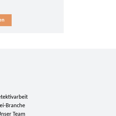
en
tektivarbeit
tei-Branche
 Unser Team