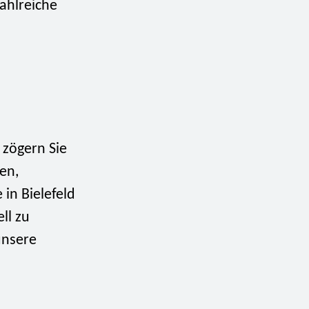
zahlreiche
 zögern Sie
en,
 in Bielefeld
ll zu
unsere